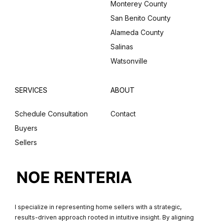
Monterey County
Don't have an account?
Sign Up
San Benito County
Username
(use: agent)
Alameda County
Salinas
Watsonville
Password
(use: agent)
SERVICES
ABOUT
LOGIN
Schedule Consultation
Contact
Buyers
No apps configured. Please
contact your administrator.
Sellers
Lost your password?
I specialize in representing home sellers with a strategic,
results-driven approach rooted in intuitive insight. By aligning