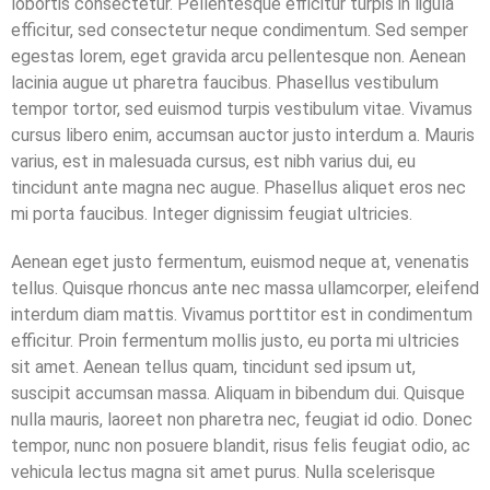
lobortis consectetur. Pellentesque efficitur turpis in ligula
efficitur, sed consectetur neque condimentum. Sed semper
egestas lorem, eget gravida arcu pellentesque non. Aenean
lacinia augue ut pharetra faucibus. Phasellus vestibulum
tempor tortor, sed euismod turpis vestibulum vitae. Vivamus
cursus libero enim, accumsan auctor justo interdum a. Mauris
varius, est in malesuada cursus, est nibh varius dui, eu
tincidunt ante magna nec augue. Phasellus aliquet eros nec
mi porta faucibus. Integer dignissim feugiat ultricies.
Aenean eget justo fermentum, euismod neque at, venenatis
tellus. Quisque rhoncus ante nec massa ullamcorper, eleifend
interdum diam mattis. Vivamus porttitor est in condimentum
efficitur. Proin fermentum mollis justo, eu porta mi ultricies
sit amet. Aenean tellus quam, tincidunt sed ipsum ut,
suscipit accumsan massa. Aliquam in bibendum dui. Quisque
nulla mauris, laoreet non pharetra nec, feugiat id odio. Donec
tempor, nunc non posuere blandit, risus felis feugiat odio, ac
vehicula lectus magna sit amet purus. Nulla scelerisque