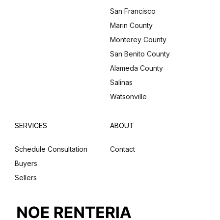
San Francisco
Log in
Marin County
Don't have an account?
Sign Up
Monterey County
Username
(use: agent)
San Benito County
Alameda County
Salinas
Password
(use: agent)
Watsonville
SERVICES
ABOUT
LOGIN
Schedule Consultation
Contact
No apps configured. Please
Buyers
contact your administrator.
Lost your password?
Sellers